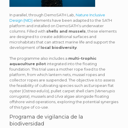
In parallel, through DemoSATH Lab,
Nature Inclusive
Design (NID)
elements have been adapted to the SATH
platform and installed on DemoSATH’s underwater
columns. Filled with
shells and mussels
, these elements
are designed to create additional surfaces and
microhabitats that can attract marine life and support the
development of
local biodiversity
.
The programme also includes a
multi-trophic
aquaculture pilot
integrated into the floating
foundation. This trial uses a mother rope fixed to the
platform, from which lantern nets, mussel ropes and
collector ropes are suspended. The objective is to assess
the feasibility of cultivating species such as European flat
oyster (
Ostrea edulis
), pullet carpet shell clam (
Venerupis
corrugata
), mussels and
Ulva
algae alongside floating
offshore wind operations, exploring the potential synergies
of this type of co-use.
Programa de vigilancia de la
biodiversidad