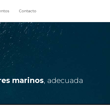
entos
Contacto
res marinos
, adecuada