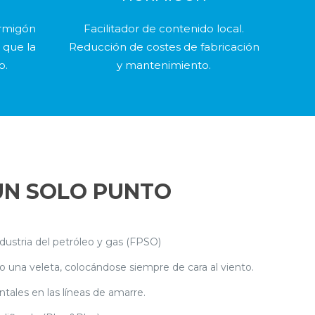
ormigón
Facilitador de contenido local.
 que la
Reducción de costes de fabricación
o.
y mantenimiento.
UN SOLO PUNTO
dustria del petróleo y gas (FPSO)
 una veleta, colocándose siempre de cara al viento.
tales en las líneas de amarre.