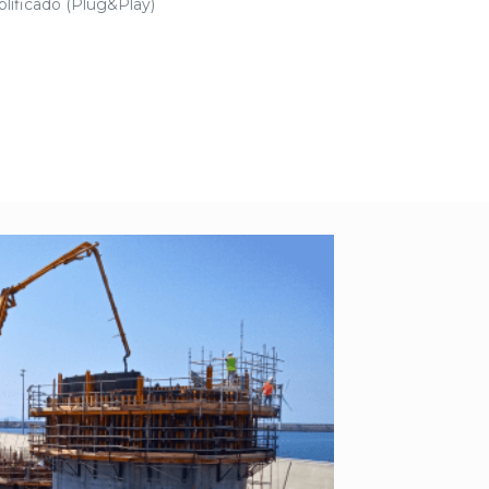
lificado (Plug&Play)