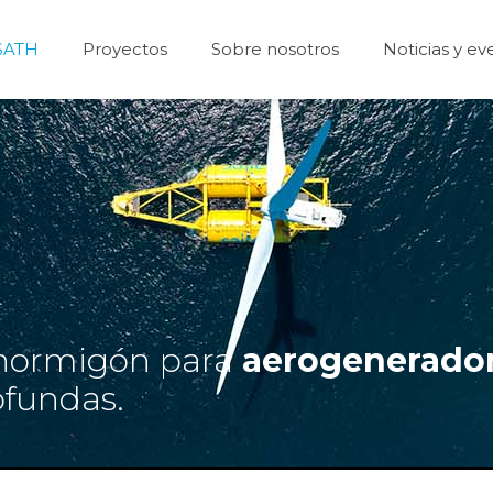
SATH
Proyectos
Sobre nosotros
Noticias y ev
e hormigón para
aerogenerado
ofundas.