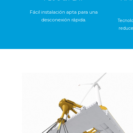
Fácil instalación apta para una
desconexión rápida.
Tecnol
reduce