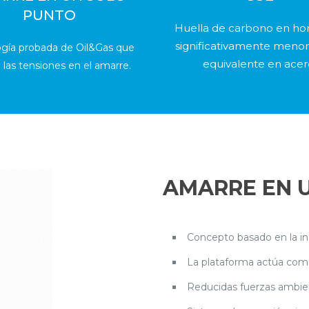
PUNTO
Huella de carbono en h
significativamente menor
ogía probada de Oil&Gas que
equivalente en acer
 las tensiones en el amarre.
AMARRE EN 
Concepto basado en la in
La plataforma actúa como
Reducidas fuerzas ambien